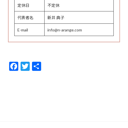
定休日
不定休
代表者名
新井 典子
E-mail
info@n-arange.com
F
T
共
ac
w
有
e
itt
b
er
o
o
k