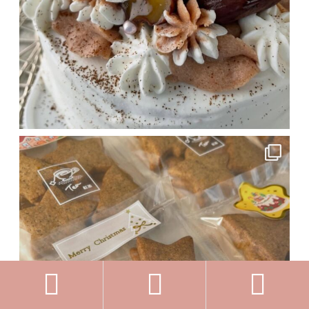


