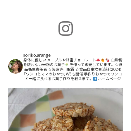
noriko.arange
身体に優しい
メープルや蜂蜜チョコレート
白砂糖
を使わない米粉のお菓子
を作って販売しています。
☆食
品衛生責任者
☆製造許可取得
☆食品自主検査済証(2024)
「ワンコとママのおやつ」WSも開催
手作りおやつでワンコ
と一緒に食べるお菓子作りを教えます。
ホームページ