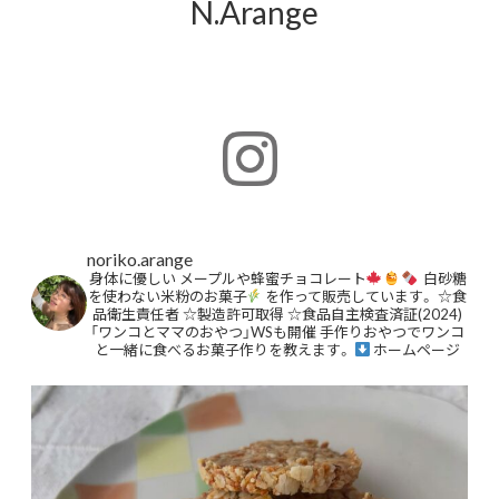
N.Arange
noriko.arange
身体に優しい
メープルや蜂蜜チョコレート
白砂糖
を使わない米粉のお菓子
を作って販売しています。
☆食
品衛生責任者
☆製造許可取得
☆食品自主検査済証(2024)
「ワンコとママのおやつ」WSも開催
手作りおやつでワンコ
と一緒に食べるお菓子作りを教えます。
ホームページ