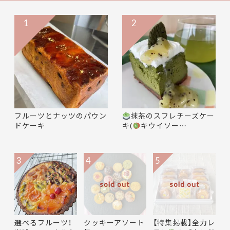
1
2
フルーツとナッツのパウン
抹茶のスフレチーズケー
ドケーキ
キ(
キウイソー…
3
4
5
sold out
sold out
選べるフルーツ！
クッキーアソート
【特集掲載】全力レ