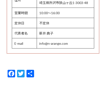
埼玉県所沢市狭山ヶ丘1-3003-48
営業時間
10:00～16:00
定休日
不定休
代表者名
新井 典子
E-mail
info@n-arange.com
F
T
共
ac
w
有
e
itt
b
er
o