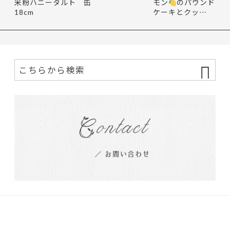
米粉ハニータルト
缶
モン
のパウンド
18cm
ケーキとクッ…