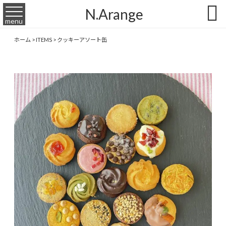

N.Arange
menu
ホーム
>
ITEMS
>
クッキーアソート缶